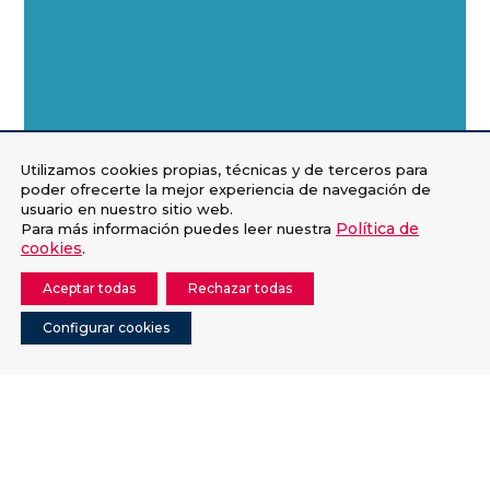
Utilizamos cookies propias, técnicas y de terceros para
poder ofrecerte la mejor experiencia de navegación de
usuario en nuestro sitio web.
Cada semana temática distinta, ¡viaja con
Política de
Para más información puedes leer nuestra
cookies
.
nosotros!
Aceptar todas
Rechazar todas
Configurar cookies
Protección a la Infancia