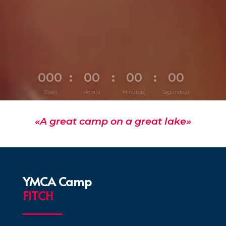
000
:
00
:
00
:
00
Día(s)
Hora(s)
Minuto(s)
Segundo(s)
«A great camp on a great lake»
YMCA Camp 
FITCH